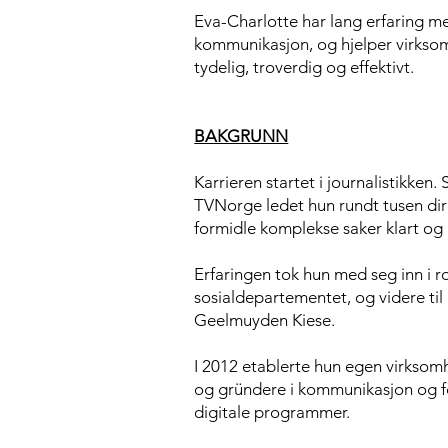
Eva-Charlotte har lang erfaring m
kommunikasjon, og hjelper virks
tydelig, troverdig og effektivt.
BAKGRUNN
Karrieren startet i journalistikke
TVNorge ledet hun rundt tusen dire
formidle komplekse saker klart og 
Erfaringen tok hun med seg inn i ro
sosialdepartementet, og videre ti
Geelmuyden Kiese.
I 2012 etablerte hun egen virksomh
og gründere i kommunikasjon og f
digitale programmer.